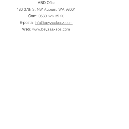
ABD Ofis:
180 37th St NW Auburn, WA 98001
Gsm
:
0530 626 35 20
E-posta
:
info@beyzaaksoz.com
Web
:
www.beyzaaksoz.com
İç mimar, tasarladığı ve tasarımcı olarak adının
taraflarca belirtildiği mimarlık eserinin ve projelerin